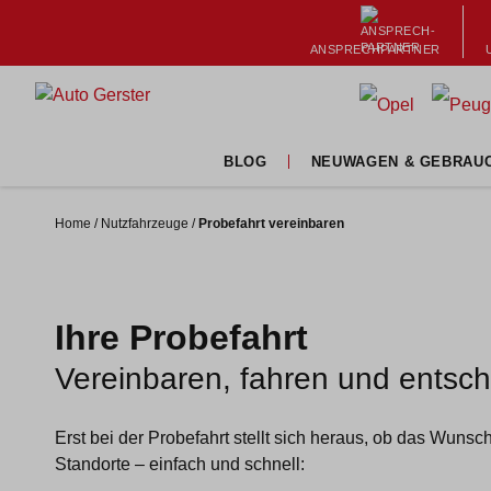
ANSPRECH­PARTNER
BLOG
NEUWAGEN & GEBRAU
Aktionen
Home
/
Nutzfahrzeuge
/
Probefahrt vereinbaren
Tipps & Tricks
Karriere & Lehre
News & Events
Ihre Probefahrt
Vereinbaren, fahren und entsc
Erst bei der Probefahrt stellt sich heraus, ob das Wuns
Standorte – einfach und schnell: