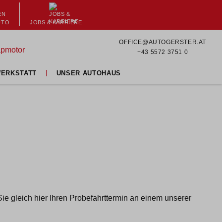
UTO
JOBS & KARRIERE
OFFICE@AUTOGERSTER.AT
+43 5572 3751 0
WERKSTATT
UNSER AUTOHAUS
tatt
Über uns
und Zubehör
Ansprechpartner
en
Jobs & Karriere
 Stunden Annahme
Unsere Standorte
sseriezentrum
Termin vereinbaren
enter
Bewerten Sie uns
center
ie gleich hier Ihren Probefahrttermin an einem unserer
nstleistungen