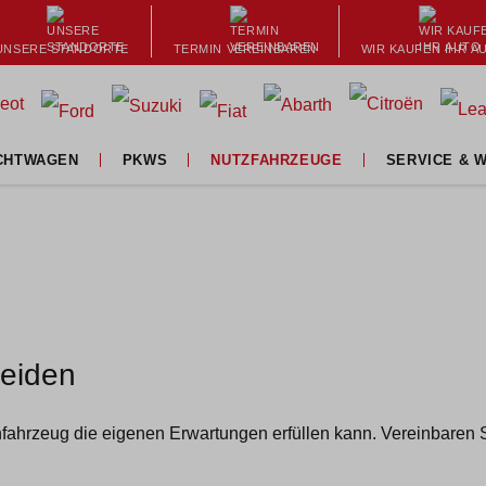
UNSERE STANDORTE
TERMIN VEREINBAREN
WIR KAUFEN IHR A
CHTWAGEN
PKWS
NUTZFAHRZEUGE
SERVICE & 
Lagernde Fahrzeuge
Lagernde Nutzfahrzeuge
Werks
Aktuelle Aktionen
Opel Nutzfahrzeuge
Ersatzteile 
Leap PKWs
Citroën Nutzfahrzeuge
Reif
Ford PKWs
Peugeot Nutzfahrzeuge
Pannennotruf & 24
Fiat PKWs
Ford Nutzfahrzeuge
Lack- und Karo
heiden
Citroën PKWs
Fiat Nutzfahrzeuge
Allradc
Opel PKWs
Probefahrt vereinbaren
Flotten
chfahrzeug die eigenen Erwartungen erfüllen kann. Vereinbaren S
Suzuki PKWs
Zusätzliche Die
Peugeot PKWs